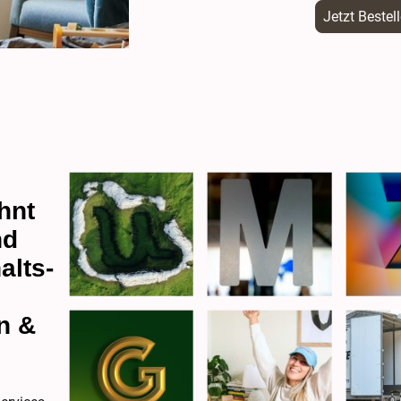
Jetzt Bestel
hnt
nd
alts-
,
n &