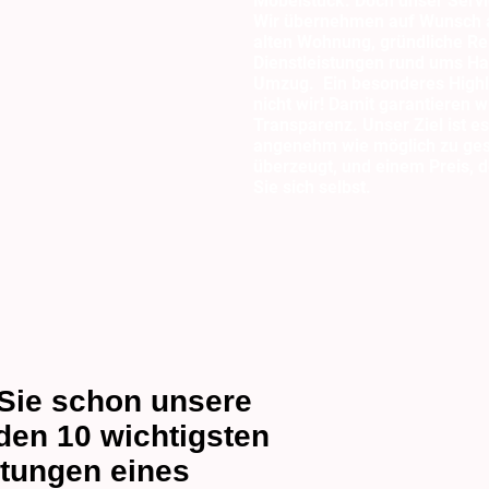
Möbelstück. Doch unser Servi
Wir übernehmen auf Wunsch a
alten Wohnung, gründliche Re
Dienstleistungen rund ums H
Umzug. Ein besonderes Highli
nicht wir! Damit garantieren 
Transparenz. Unser Ziel ist e
angenehm wie möglich zu gest
überzeugt, und einem Preis, 
Sie sich selbst.
Sie schon unsere
 den 10 wichtigsten
stungen eines