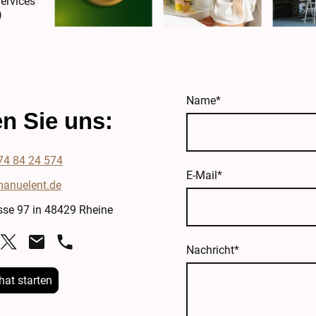
ervices
)
Name
*
n Sie uns:
74 84 24 574
E-Mail
*
anuelent.de
sse 97 in 48429 Rheine
Nachricht
*
at starten