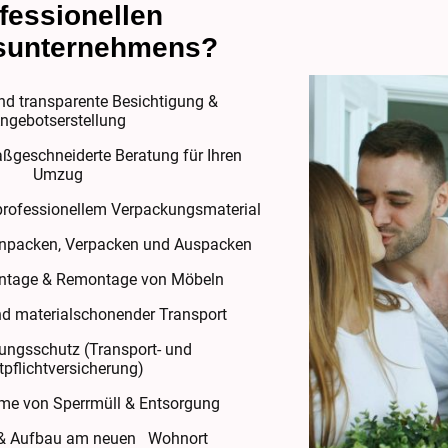
fessionellen
unternehmens?
und transparente Besichtigung &
ngebotserstellung
Maßgeschneiderte Beratung für Ihren
Umzug
n professionellem Verpackungsmaterial
Einpacken, Verpacken und Auspacken
ontage & Remontage von Möbeln
und materialschonender Transport
rungsschutz (Transport- und
tpflichtversicherung)
me von Sperrmüll & Entsorgung
 & Aufbau am neuen Wohnort