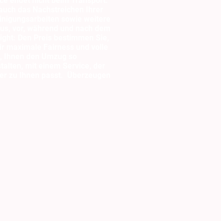
ce endet nicht beim Transport:
uch das Nachstreichen Ihrer
inigungsarbeiten sowie weitere
aus, vor, während und nach dem
ght: Den Preis bestimmen Sie,
wir maximale Fairness und volle
s, Ihnen den Umzug so
alten, mit einem Service, der
der zu Ihnen passt. Überzeugen