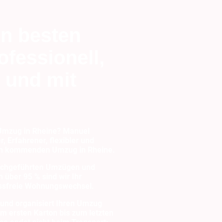
in besten
fessionell,
 und mit
,
Umzug in Rheine? Manuel
r, Erfahrener, flexibler und
hren kommenden Umzug in Rheine.
urchgeführten Umzügen und
 über 95 % sind wir Ihr
ressfreie Wohnungswechsel.
und organisiert Ihren Umzug
om ersten Karton bis zum letzten